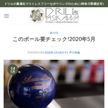
Skip
ドリルの最適化でストレスフリーなボウリングのために(神奈川県横浜市)
to
content
BLOG
このボール要チェック!2020年5月
POSTED ON
2020年5月14日
BY
芦川和義
14
5月