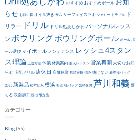
Drill処あしかわ
お知
おすすめ
おすすめボール
らせ
ド
オイル抜き
サーフェイスラボ
お買い得
サム
シャミー
トラブル
ドリル
リラー
パーソナルレッス
ドリル処あしかわ
ボウリング
ボウリングボール
ン
ボ
ボール
レッシュ4スタン
マイボール
メンテナンス
ール選び
ス理論
営業再開
休業
大切なお知
休業案内
上達方法
個人レッスン
店休日
らせ
宅配ドリル
店舗休業
抜けない
店頭在庫
悩み
新春福バッグ
芦川和義
新製品
横浜
落
2023
松本妃永
相談
福バッグ
臨時休業
ちる
表面加工
親指
限定品
カテゴリー
Blog
(65)