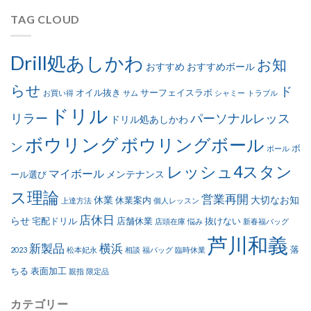
TAG CLOUD
Drill処あしかわ
お知
おすすめ
おすすめボール
らせ
ド
オイル抜き
サーフェイスラボ
お買い得
サム
シャミー
トラブル
ドリル
リラー
パーソナルレッス
ドリル処あしかわ
ボウリング
ボウリングボール
ン
ボ
ボール
レッシュ4スタン
マイボール
メンテナンス
ール選び
ス理論
営業再開
休業
大切なお知
休業案内
上達方法
個人レッスン
店休日
らせ
宅配ドリル
店舗休業
抜けない
店頭在庫
悩み
新春福バッグ
芦川和義
新製品
横浜
落
2023
松本妃永
相談
福バッグ
臨時休業
ちる
表面加工
親指
限定品
カテゴリー