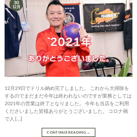
30
12月
12月29日でドリル納め完了しました。 これから大掃除を
するのでまだまだ今年は終われないのですが業務としては
2021年の営業は終了となりました。 今年も当店をご利用
くださいました皆様ありがとうございました。 コロナ禍
で人 […]
CONTINUE READING
→