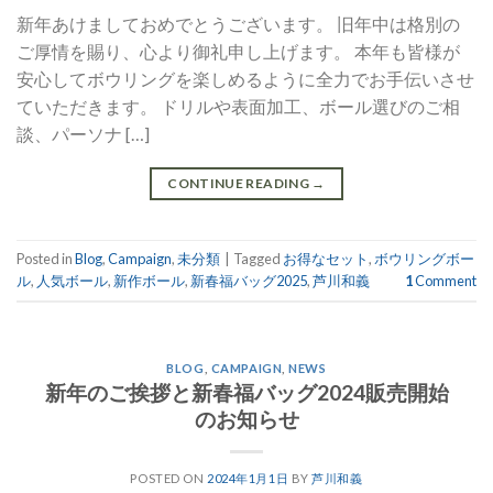
新年あけましておめでとうございます。 旧年中は格別の
ご厚情を賜り、心より御礼申し上げます。 本年も皆様が
安心してボウリングを楽しめるように全力でお手伝いさせ
ていただきます。 ドリルや表面加工、ボール選びのご相
談、パーソナ […]
CONTINUE READING
→
Posted in
Blog
,
Campaign
,
未分類
|
Tagged
お得なセット
,
ボウリングボー
ル
,
人気ボール
,
新作ボール
,
新春福バッグ2025
,
芦川和義
1
Comment
BLOG
,
CAMPAIGN
,
NEWS
新年のご挨拶と新春福バッグ2024販売開始
のお知らせ
POSTED ON
2024年1月1日
BY
芦川和義