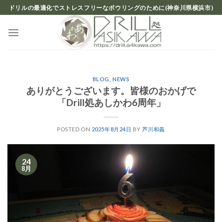
Skip
ドリルの最適化でストレスフリーなボウリングのために(神奈川県横浜市)
to
content
BLOG
,
NEWS
ありがとうございます。皆様のおかげで
「Drill処あしかわ6周年」
POSTED ON
2025年8月24日
BY
芦川和義
24
8月