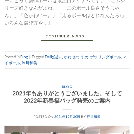
ーにとって新作ボールは最注目アイテムです。 「このシ
リーズ好きなんだよね。」「このボール良さそうじゃ
ん。」「色かわいー。」「走るボールはどれなんだろ?」
いろんな選び方や […]
CONTINUE READING
→
Posted in
Blog
|
Tagged
Drill処あしかわ
,
おすすめ
,
ボウリングボール
,
マ
イボール
,
芦川和義
BLOG
2021年もありがとうございました。そして
2022年新春福バッグ発売のご案内
POSTED ON
2021年12月30日
BY
芦川和義