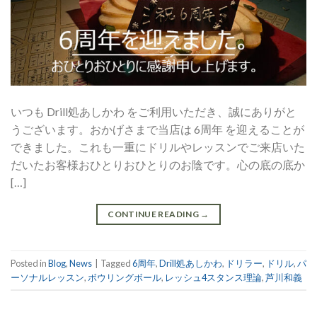
いつも Drill処あしかわ をご利用いただき、誠にありがと
うございます。おかげさまで当店は 6周年 を迎えることが
できました。これも一重にドリルやレッスンでご来店いた
だいたお客様おひとりおひとりのお陰です。心の底の底か
[…]
CONTINUE READING
→
Posted in
Blog
,
News
|
Tagged
6周年
,
Drill処あしかわ
,
ドリラー
,
ドリル
,
パ
ーソナルレッスン
,
ボウリングボール
,
レッシュ4スタンス理論
,
芦川和義