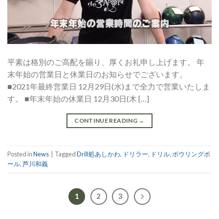
平素は格別のご高配を賜り、厚くお礼申し上げます。 年
末年始の営業日と休業日のお知らせでございます。
■2021年最終営業日 12月29日(水)まで全力で営業いたしま
す。 ■年末年始の休業日 12月30日(木 […]
CONTINUE READING
→
Posted in
News
|
Tagged
Drill処あしかわ
,
ドリラー
,
ドリル
,
ボウリングボ
ール
,
芦川和義
1
2
3