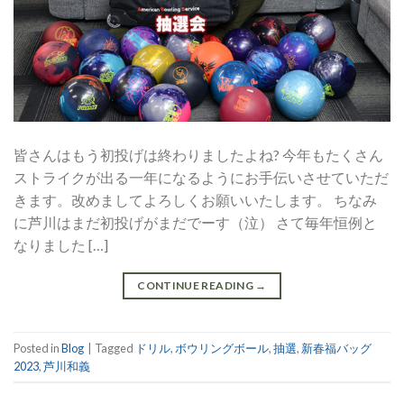
皆さんはもう初投げは終わりましたよね? 今年もたくさん
ストライクが出る一年になるようにお手伝いさせていただ
きます。改めましてよろしくお願いいたします。 ちなみ
に芦川はまだ初投げがまだでーす（泣） さて毎年恒例と
なりました […]
CONTINUE READING
→
Posted in
Blog
|
Tagged
ドリル
,
ボウリングボール
,
抽選
,
新春福バッグ
2023
,
芦川和義