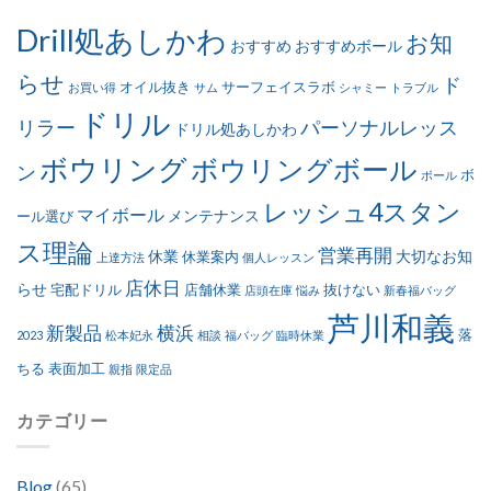
Drill処あしかわ
お知
おすすめ
おすすめボール
らせ
ド
オイル抜き
サーフェイスラボ
お買い得
サム
シャミー
トラブル
ドリル
リラー
パーソナルレッス
ドリル処あしかわ
ボウリング
ボウリングボール
ン
ボ
ボール
レッシュ4スタン
マイボール
メンテナンス
ール選び
ス理論
営業再開
休業
大切なお知
休業案内
上達方法
個人レッスン
店休日
らせ
宅配ドリル
店舗休業
抜けない
店頭在庫
悩み
新春福バッグ
芦川和義
新製品
横浜
落
2023
松本妃永
相談
福バッグ
臨時休業
ちる
表面加工
親指
限定品
カテゴリー
Blog
(65)