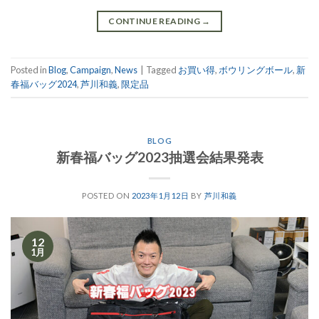
CONTINUE READING
→
Posted in
Blog
,
Campaign
,
News
|
Tagged
お買い得
,
ボウリングボール
,
新
春福バッグ2024
,
芦川和義
,
限定品
BLOG
新春福バッグ2023抽選会結果発表
POSTED ON
2023年1月12日
BY
芦川和義
12
1月