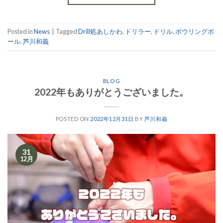
Posted in
News
|
Tagged
Drill処あしかわ
,
ドリラー
,
ドリル
,
ボウリングボ
ール
,
芦川和義
BLOG
2022年もありがとうございました。
POSTED ON
2022年12月31日
BY
芦川和義
31
12月