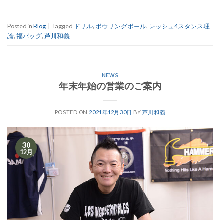
Posted in
Blog
|
Tagged
ドリル
,
ボウリングボール
,
レッシュ4スタンス理
論
,
福バッグ
,
芦川和義
NEWS
年末年始の営業のご案内
POSTED ON
2021年12月30日
BY
芦川和義
30
12月