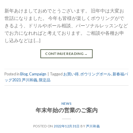
新年あけましておめでとうございます。 旧年中は大変お
世話になりました。 今年も皆様が楽しくボウリングがで
きるよう、ドリルやボール相談、パーソナルレッスンなど
でお力になれればと考えております。 ご相談や各種お申
し込みなどは […]
CONTINUE READING
→
Posted in
Blog
,
Campaign
|
Tagged
お買い得
,
ボウリングボール
,
新春福バ
ッグ2023
,
芦川和義
,
限定品
NEWS
年末年始の営業のご案内
POSTED ON
2022年12月31日
BY
芦川和義