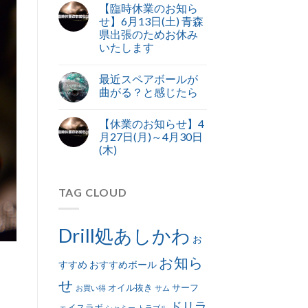
【臨時休業のお知ら
せ】6月13日(土) 青森
県出張のためお休み
いたします
最近スペアボールが
曲がる？と感じたら
【休業のお知らせ】4
月27日(月)～4月30日
(木)
TAG CLOUD
Drill処あしかわ
お
お知ら
すすめ
おすすめボール
せ
オイル抜き
サーフ
お買い得
サム
ドリラ
ェイスラボ
シャミー
トラブル