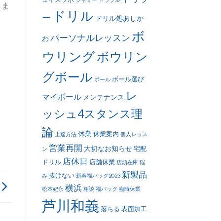
しま
ドリル
ー
ドリル処あしか
ボ
パーソナルレッスン
わ
ウリング
ボウリン
グボール
ボール選び
ボール
レ
マイボール
メンテナンス
ッシュ4スタンス理
論
休業
休業案内
上達方法
個人レッス
営業再開
大切なお知らせ
宅配
ン
店休日
ドリル
店舗休業
店頭在庫
悩
新製品
抜けない
み
新春福バッグ2023
横浜
松本妃永
相談
福バッグ
臨時休業
芦川和義
落ちる
表面加工