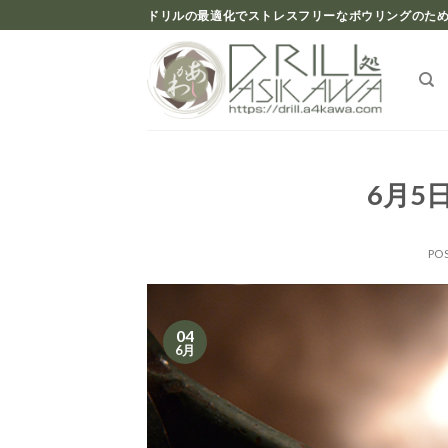
Skip
ドリルの最適化でストレスフリーなボウリングのため
to
content
6月5
PO
04
6月