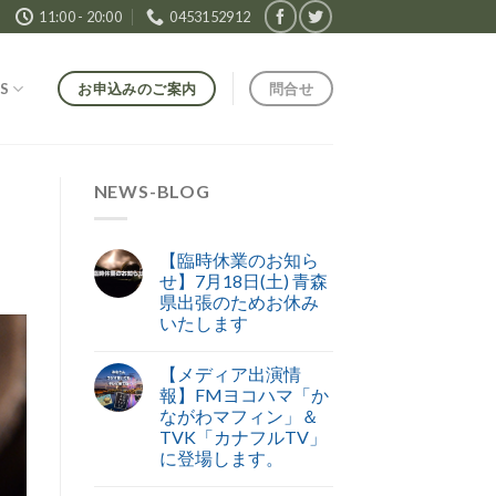
11:00 - 20:00
0453152912
お申込みのご案内
問合せ
S
NEWS-BLOG
【臨時休業のお知ら
せ】7月18日(土) 青森
県出張のためお休み
いたします
【メディア出演情
報】FMヨコハマ「か
ながわマフィン」＆
TVK「カナフルTV」
に登場します。