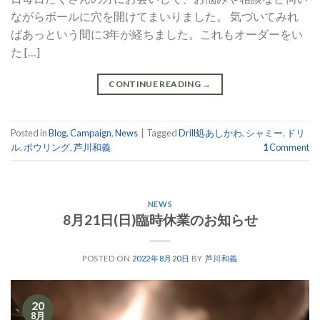
ながらボールに穴を開けてまいりました。 気づいてみれ
ばあっという間に3年が経ちました。これもオーダーをい
た […]
CONTINUE READING
→
Posted in
Blog
,
Campaign
,
News
|
Tagged
Drill処あしかわ
,
シャミー
,
ドリ
ル
,
ボウリング
,
芦川和義
1
Comment
NEWS
8月21日(日)臨時休業のお知らせ
POSTED ON
2022年8月20日
BY
芦川和義
20
8月