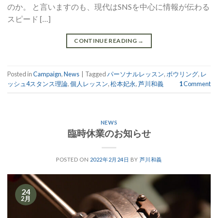
のか。 と言いますのも、現代はSNSを中心に情報が伝わる
スピード […]
CONTINUE READING
→
Posted in
Campaign
,
News
|
Tagged
パーソナルレッスン
,
ボウリング
,
レ
ッシュ4スタンス理論
,
個人レッスン
,
松本妃永
,
芦川和義
1
Comment
NEWS
臨時休業のお知らせ
POSTED ON
2022年2月24日
BY
芦川和義
24
2月