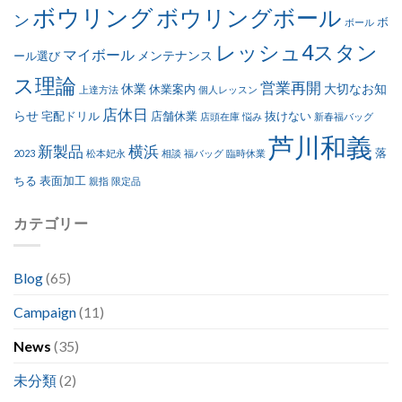
ボウリング
ボウリングボール
ン
ボ
ボール
レッシュ4スタン
マイボール
メンテナンス
ール選び
ス理論
営業再開
休業
大切なお知
休業案内
上達方法
個人レッスン
店休日
らせ
宅配ドリル
店舗休業
抜けない
店頭在庫
悩み
新春福バッグ
芦川和義
新製品
横浜
落
2023
松本妃永
相談
福バッグ
臨時休業
ちる
表面加工
親指
限定品
カテゴリー
Blog
(65)
Campaign
(11)
News
(35)
未分類
(2)