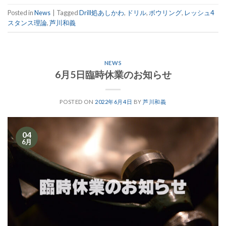
Posted in
News
|
Tagged
Drill処あしかわ
,
ドリル
,
ボウリング
,
レッシュ4
スタンス理論
,
芦川和義
NEWS
6月5日臨時休業のお知らせ
POSTED ON
2022年6月4日
BY
芦川和義
04
6月