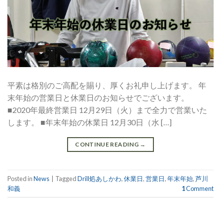
平素は格別のご高配を賜り、厚くお礼申し上げます。 年
末年始の営業日と休業日のお知らせでございます。
■2020年最終営業日 12月29日（火）まで全力で営業いた
します。 ■年末年始の休業日 12月30日（水 […]
CONTINUE READING
→
Posted in
News
|
Tagged
Drill処あしかわ
,
休業日
,
営業日
,
年末年始
,
芦川
和義
1
Comment