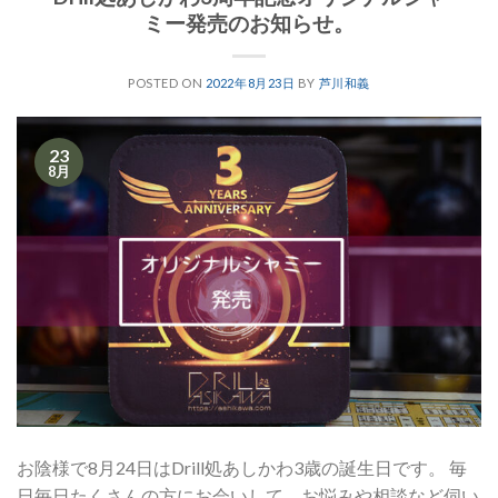
ミー発売のお知らせ。
POSTED ON
2022年8月23日
BY
芦川和義
23
8月
お陰様で8月24日はDrill処あしかわ3歳の誕生日です。 毎
日毎日たくさんの方にお会いして、お悩みや相談など伺い