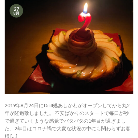
27
8月
2019年8月24日にDrill処あしかわがオープンしてから丸2
年が経過致しました。 不安ばかりのスタートで毎日が秒
で過ぎていくような感覚でバタバタの1年目が過ぎまし
た。2年目はコロナ禍で大変な状況の中にも関わらずお客
様 […]