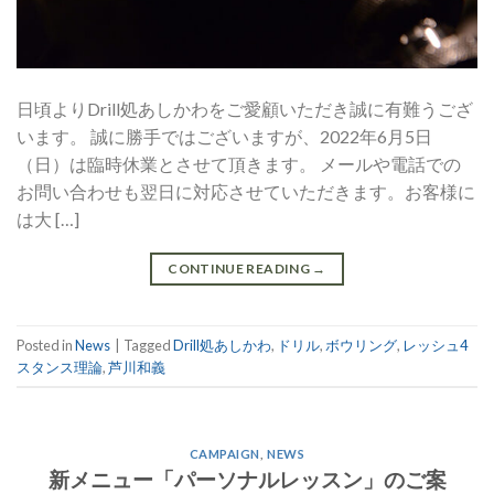
日頃よりDrill処あしかわをご愛顧いただき誠に有難うござ
います。 誠に勝手ではございますが、2022年6月5日
（日）は臨時休業とさせて頂きます。 メールや電話での
お問い合わせも翌日に対応させていただきます。お客様に
は大 […]
CONTINUE READING
→
Posted in
News
|
Tagged
Drill処あしかわ
,
ドリル
,
ボウリング
,
レッシュ4
スタンス理論
,
芦川和義
CAMPAIGN
,
NEWS
新メニュー「パーソナルレッスン」のご案