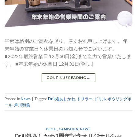
平素は格別のご高配を賜り、厚くお礼申し上げます。 年
末年始の営業日と休業日のお知らせでございます。
■2022年最終営業日 12月30日(金)まで全力で営業いたしま
す。 ■年末年始の休業日 12月31日(金 […]
CONTINUE READING
→
Posted in
News
|
Tagged
Drill処あしかわ
,
ドリラー
,
ドリル
,
ボウリングボ
ール
,
芦川和義
BLOG
,
CAMPAIGN
,
NEWS
Drill処あしかわ3周年記念オリジナルシャ