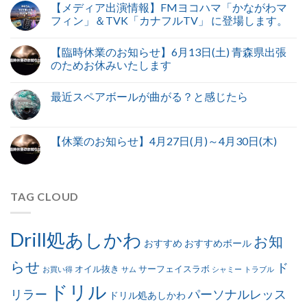
【メディア出演情報】FMヨコハマ「かながわマ
フィン」＆TVK「カナフルTV」 に登場します。
【臨時休業のお知らせ】6月13日(土) 青森県出張
のためお休みいたします
最近スペアボールが曲がる？と感じたら
【休業のお知らせ】4月27日(月)～4月30日(木)
TAG CLOUD
Drill処あしかわ
お知
おすすめ
おすすめボール
らせ
ド
オイル抜き
サーフェイスラボ
お買い得
サム
シャミー
トラブル
ドリル
リラー
パーソナルレッス
ドリル処あしかわ