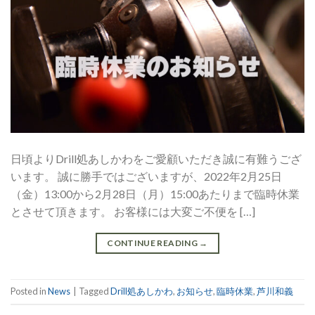
日頃よりDrill処あしかわをご愛顧いただき誠に有難うござ
います。 誠に勝手ではございますが、2022年2月25日
（金）13:00から2月28日（月）15:00あたりまで臨時休業
とさせて頂きます。 お客様には大変ご不便を […]
CONTINUE READING
→
Posted in
News
|
Tagged
Drill処あしかわ
,
お知らせ
,
臨時休業
,
芦川和義