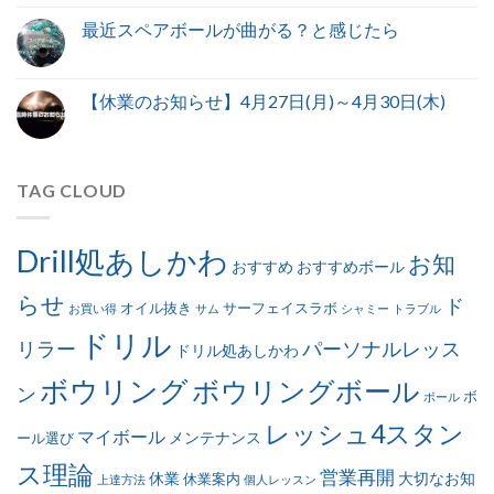
最近スペアボールが曲がる？と感じたら
【休業のお知らせ】4月27日(月)～4月30日(木)
TAG CLOUD
Drill処あしかわ
お知
おすすめ
おすすめボール
らせ
ド
オイル抜き
サーフェイスラボ
お買い得
サム
シャミー
トラブル
ドリル
リラー
パーソナルレッス
ドリル処あしかわ
ボウリング
ボウリングボール
ン
ボ
ボール
レッシュ4スタン
マイボール
メンテナンス
ール選び
ス理論
営業再開
休業
大切なお知
休業案内
上達方法
個人レッスン