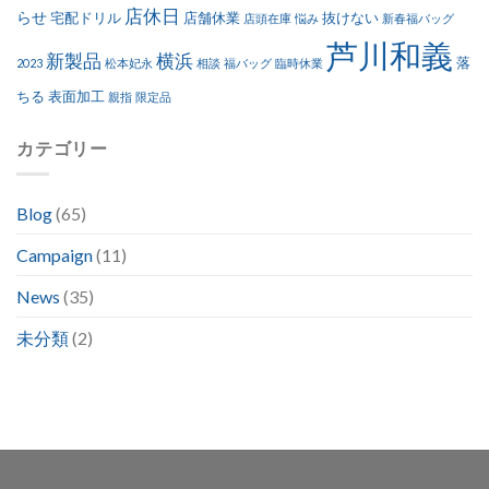
店休日
らせ
宅配ドリル
店舗休業
抜けない
店頭在庫
悩み
新春福バッグ
芦川和義
新製品
横浜
落
2023
松本妃永
相談
福バッグ
臨時休業
ちる
表面加工
親指
限定品
カテゴリー
Blog
(65)
Campaign
(11)
News
(35)
未分類
(2)