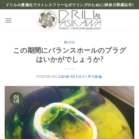
Skip
ドリルの最適化でストレスフリーなボウリングのために(神奈川県横浜市)
to
content
BLOG
この期間にバランスホールのプラグ
はいかがでしょうか?
POSTED ON
2020年5月1日
BY
芦川和義
01
5月