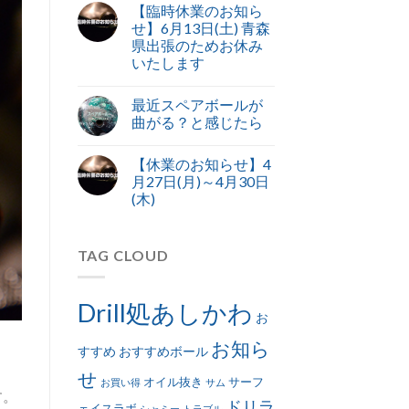
【臨時休業のお知ら
せ】6月13日(土) 青森
県出張のためお休み
いたします
最近スペアボールが
曲がる？と感じたら
【休業のお知らせ】4
月27日(月)～4月30日
(木)
TAG CLOUD
Drill処あしかわ
お
お知ら
すすめ
おすすめボール
せ
オイル抜き
サーフ
お買い得
サム
す。
ドリラ
ェイスラボ
シャミー
トラブル