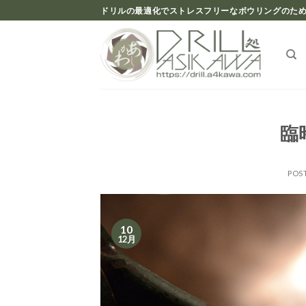
Skip
ドリルの最適化でストレスフリーなボウリングのため
to
content
臨
POS
10
12月