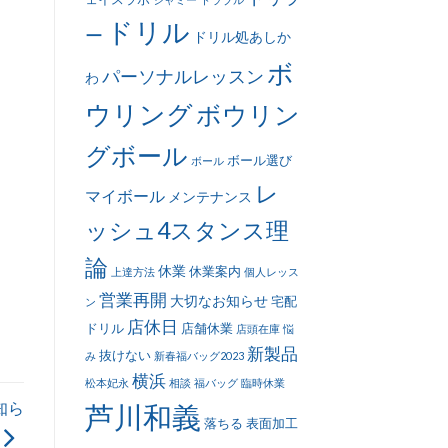
ドリル
ー
ドリル処あしか
ボ
パーソナルレッスン
わ
ウリング
ボウリン
グボール
ボール選び
ボール
レ
マイボール
メンテナンス
ッシュ4スタンス理
論
休業
休業案内
上達方法
個人レッス
営業再開
大切なお知らせ
宅配
ン
店休日
ドリル
店舗休業
店頭在庫
悩
新製品
抜けない
み
新春福バッグ2023
横浜
松本妃永
相談
福バッグ
臨時休業
知ら
芦川和義
落ちる
表面加工