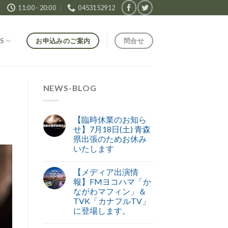
11:00 - 20:00
0453152912
お申込みのご案内
問合せ
S
NEWS-BLOG
【臨時休業のお知ら
せ】7月18日(土) 青森
県出張のためお休み
いたします
【メディア出演情
報】FMヨコハマ「か
ながわマフィン」＆
TVK「カナフルTV」
に登場します。