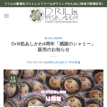
Skip
ドリルの最適化でストレスフリーなボウリングのために(神奈川県横浜市)
to
content
BLOG
,
NEWS
Drill処あしかわ4周年「感謝のシャミー」
販売のお知らせ
POSTED ON
2023年11月13日
BY
芦川和義
13
11月