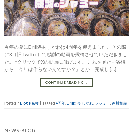
今年の夏にDrill処あしかわは4周年を迎えました。 その際
にX（旧Twitter）で感謝の動画を投稿させていただきまし
た。 ↑クリックでXの動画に飛びます。 これを見たお客様
から「今年は作らないんですか？」とか「完成し […]
CONTINUE READING
→
Posted in
Blog
,
News
|
Tagged
4周年
,
Drill処あしかわ
,
シャミー
,
芦川和義
NEWS-BLOG