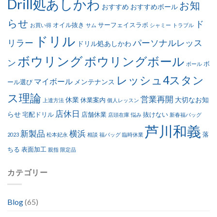
Drill処あしかわ
お知
おすすめ
おすすめボール
らせ
ド
オイル抜き
サーフェイスラボ
お買い得
サム
シャミー
トラブル
ドリル
リラー
パーソナルレッス
ドリル処あしかわ
ボウリング
ボウリングボール
ン
ボ
ボール
レッシュ4スタン
マイボール
メンテナンス
ール選び
ス理論
営業再開
休業
大切なお知
休業案内
上達方法
個人レッスン
店休日
らせ
宅配ドリル
店舗休業
抜けない
店頭在庫
悩み
新春福バッグ
芦川和義
新製品
横浜
落
2023
松本妃永
相談
福バッグ
臨時休業
ちる
表面加工
親指
限定品
カテゴリー
Blog
(65)