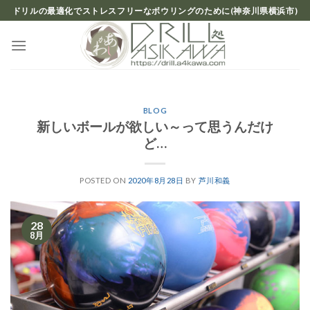
Skip
ドリルの最適化でストレスフリーなボウリングのために(神奈川県横浜市)
to
content
BLOG
新しいボールが欲しい～って思うんだけ
ど…
POSTED ON
2020年8月28日
BY
芦川和義
28
8月