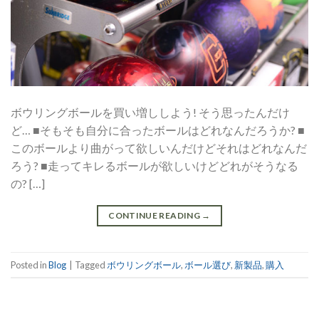
ボウリングボールを買い増ししよう! そう思ったんだけ
ど… ■そもそも自分に合ったボールはどれなんだろうか? ■
このボールより曲がって欲しいんだけどそれはどれなんだ
ろう? ■走ってキレるボールが欲しいけどどれがそうなる
の? […]
CONTINUE READING
→
Posted in
Blog
|
Tagged
ボウリングボール
,
ボール選び
,
新製品
,
購入