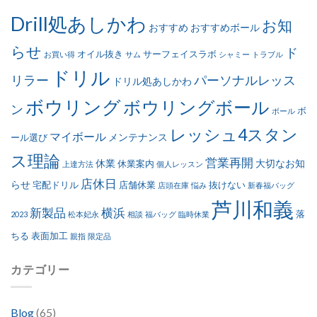
Drill処あしかわ
お知
おすすめ
おすすめボール
らせ
ド
オイル抜き
サーフェイスラボ
お買い得
サム
シャミー
トラブル
ドリル
リラー
パーソナルレッス
ドリル処あしかわ
ボウリング
ボウリングボール
ン
ボ
ボール
レッシュ4スタン
マイボール
メンテナンス
ール選び
ス理論
営業再開
休業
大切なお知
休業案内
上達方法
個人レッスン
店休日
らせ
宅配ドリル
店舗休業
抜けない
店頭在庫
悩み
新春福バッグ
芦川和義
新製品
横浜
落
2023
松本妃永
相談
福バッグ
臨時休業
ちる
表面加工
親指
限定品
カテゴリー
Blog
(65)