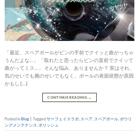
「最近、スペアボールがピンの手前でクイッと曲がっちゃ
うんだよな…」 「取れたと思ったらピンの直前でクイッて
曲がってミス…」 そんな悩み、ありませんか？ 実はそれ、
気のせいでも腕のせいでもなく、ボールの表面状態が原因
かもし […]
CONTINUE READING
→
Posted in
Blog
|
Tagged
サーフェイスラボ
,
スペア
,
スペアボール
,
ボウリ
ングメンテナンス
,
ポリッシュ