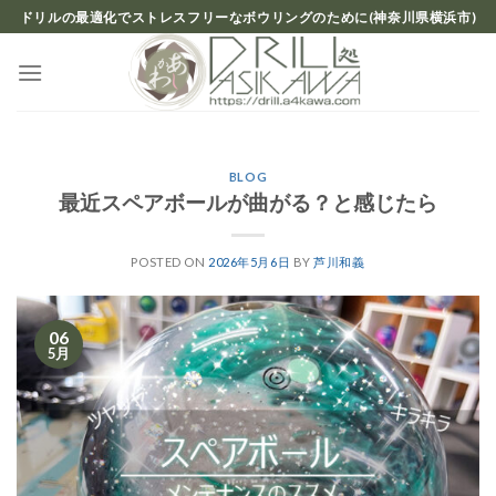
Skip
ドリルの最適化でストレスフリーなボウリングのために(神奈川県横浜市)
to
content
BLOG
最近スペアボールが曲がる？と感じたら
POSTED ON
2026年5月6日
BY
芦川和義
06
5月