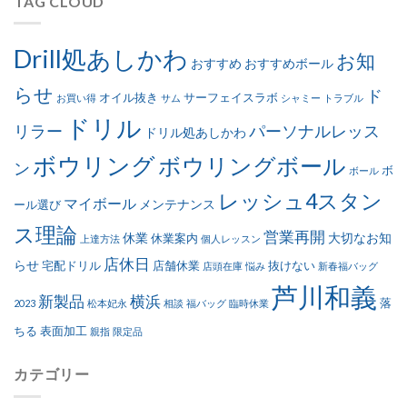
TAG CLOUD
Drill処あしかわ
お知
おすすめ
おすすめボール
らせ
ド
オイル抜き
サーフェイスラボ
お買い得
サム
シャミー
トラブル
ドリル
リラー
パーソナルレッス
ドリル処あしかわ
ボウリング
ボウリングボール
ン
ボ
ボール
レッシュ4スタン
マイボール
メンテナンス
ール選び
ス理論
営業再開
休業
大切なお知
休業案内
上達方法
個人レッスン
店休日
らせ
宅配ドリル
店舗休業
抜けない
店頭在庫
悩み
新春福バッグ
芦川和義
新製品
横浜
落
2023
松本妃永
相談
福バッグ
臨時休業
ちる
表面加工
親指
限定品
カテゴリー