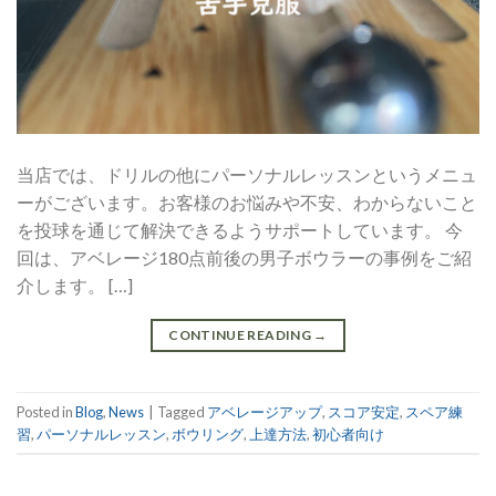
当店では、ドリルの他にパーソナルレッスンというメニュ
ーがございます。お客様のお悩みや不安、わからないこと
を投球を通じて解決できるようサポートしています。 今
回は、アベレージ180点前後の男子ボウラーの事例をご紹
介します。 […]
CONTINUE READING
→
Posted in
Blog
,
News
|
Tagged
アベレージアップ
,
スコア安定
,
スペア練
習
,
パーソナルレッスン
,
ボウリング
,
上達方法
,
初心者向け