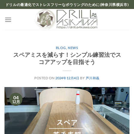
Skip
ドリルの最適化でストレスフリーなボウリングのために(神奈川県横浜市)
to
content
BLOG
,
NEWS
スペアミスを減らす！シンプル練習法でス
コアアップを目指そう
POSTED ON
2024年12月4日
BY
芦川和義
04
12月