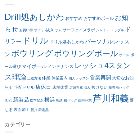
Drill処あしかわ
お知
おすすめ
おすすめボール
らせ
ド
オイル抜き
サーフェイスラボ
お買い得
サム
シャミー
トラブル
ドリル
リラー
パーソナルレッス
ドリル処あしかわ
ボウリング
ボウリングボール
ン
ボ
ボール
レッシュ4スタン
マイボール
メンテナンス
ール選び
ス理論
営業再開
休業
大切なお知
休業案内
上達方法
個人レッスン
店休日
らせ
宅配ドリル
店舗休業
抜けない
店頭在庫
悩み
新春福バッグ
芦川和義
新製品
横浜
落
2023
松本妃永
相談
福バッグ
臨時休業
ちる
表面加工
親指
限定品
カテゴリー