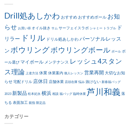
Drill処あしかわ
お知
おすすめ
おすすめボール
らせ
ド
オイル抜き
サーフェイスラボ
お買い得
サム
シャミー
トラブル
ドリル
リラー
パーソナルレッス
ドリル処あしかわ
ボウリング
ボウリングボール
ン
ボ
ボール
レッシュ4スタン
マイボール
メンテナンス
ール選び
ス理論
営業再開
休業
大切なお知
休業案内
上達方法
個人レッスン
店休日
らせ
宅配ドリル
店舗休業
抜けない
店頭在庫
悩み
新春福バッグ
芦川和義
新製品
横浜
落
2023
松本妃永
相談
福バッグ
臨時休業
ちる
表面加工
親指
限定品
カテゴリー