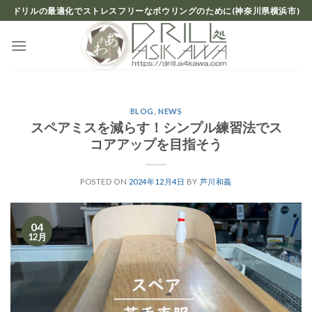
Skip
ドリルの最適化でストレスフリーなボウリングのために(神奈川県横浜市)
to
content
BLOG
,
NEWS
スペアミスを減らす！シンプル練習法でス
コアアップを目指そう
POSTED ON
2024年12月4日
BY
芦川和義
04
12月