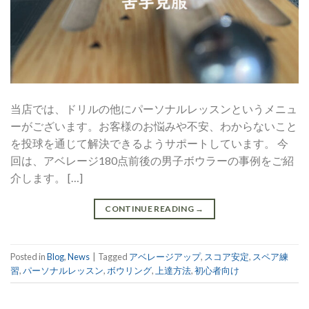
当店では、ドリルの他にパーソナルレッスンというメニュ
ーがございます。お客様のお悩みや不安、わからないこと
を投球を通じて解決できるようサポートしています。 今
回は、アベレージ180点前後の男子ボウラーの事例をご紹
介します。 […]
CONTINUE READING
→
Posted in
Blog
,
News
|
Tagged
アベレージアップ
,
スコア安定
,
スペア練
習
,
パーソナルレッスン
,
ボウリング
,
上達方法
,
初心者向け